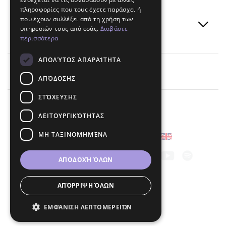
πληροφορίες που τους έχετε παράσχει ή
ΕΝΗΜΕΡΩΣΕΙΣ &
που έχουν συλλέξει από τη χρήση των
υπηρεσιών τους από εσάς.
Διαβάστε
ΕΙΔΗΣΕΙΣ
περισσότερα
ΑΠΟΛΎΤΩΣ ΑΠΑΡΑΊΤΗΤΑ
Επικοινωνία
ΑΠΌΔΟΣΗΣ
ΣΤΌΧΕΥΣΗΣ
ΛΕΙΤΟΥΡΓΙΚΌΤΗΤΑΣ
ΜΗ ΤΑΞΙΝΟΜΗΜΈΝΑ
Επιλέξτε γλώσσα
Ακολουθήστε μας
ΑΠΟΔΟΧΉ ΌΛΩΝ
ΑΠΌΡΡΙΨΗ ΌΛΩΝ
© 2026 SYMMETRIA - MSAW.P.C.
Terms of Use
ΕΜΦΆΝΙΣΗ ΛΕΠΤΟΜΕΡΕΙΏΝ
Made with
by
Noetik