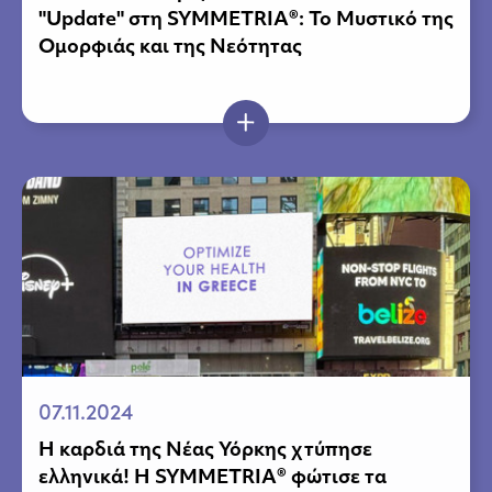
"Update" στη SYMMETRIA®: Το Μυστικό της
Ομορφιάς και της Νεότητας
07.11.2024
Η καρδιά της Νέας Υόρκης χτύπησε
ελληνικά! Η SYMMETRIA® φώτισε τα