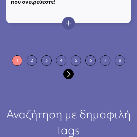
που ονειρεύεστε!
1
2
3
4
5
6
7
8
Αναζήτηση με δημοφιλή
tags