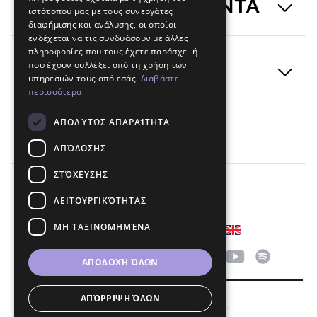
ΥΠΗΡΕΣΙΕΣ & ΠΡΟΙΟΝΤΑ
ιστότοπού μας με τους συνεργάτες
διαφήμισης και ανάλυσης, οι οποίοι
ενδέχεται να τις συνδυάσουν με άλλες
πληροφορίες που τους έχετε παράσχει ή
ΕΝΗΜΕΡΩΣΕΙΣ &
που έχουν συλλέξει από τη χρήση των
υπηρεσιών τους από εσάς.
Διαβάστε
ΕΙΔΗΣΕΙΣ
περισσότερα
ΑΠΟΛΎΤΩΣ ΑΠΑΡΑΊΤΗΤΑ
Επικοινωνία
ΑΠΌΔΟΣΗΣ
ΣΤΌΧΕΥΣΗΣ
ΛΕΙΤΟΥΡΓΙΚΌΤΗΤΑΣ
ΜΗ ΤΑΞΙΝΟΜΗΜΈΝΑ
Επιλέξτε γλώσσα
Ακολουθήστε μας
ΑΠΟΔΟΧΉ ΌΛΩΝ
ΑΠΌΡΡΙΨΗ ΌΛΩΝ
© 2026 SYMMETRIA - MSAW.P.C.