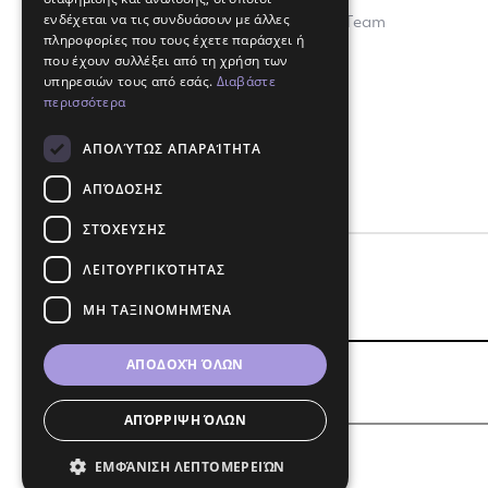
ενδέχεται να τις συνδυάσουν με άλλες
Join Our Team
πληροφορίες που τους έχετε παράσχει ή
που έχουν συλλέξει από τη χρήση των
υπηρεσιών τους από εσάς.
Διαβάστε
περισσότερα
ΑΠΟΛΎΤΩΣ ΑΠΑΡΑΊΤΗΤΑ
ΑΠΌΔΟΣΗΣ
ΣΤΌΧΕΥΣΗΣ
ΛΕΙΤΟΥΡΓΙΚΌΤΗΤΑΣ
ΜΗ ΤΑΞΙΝΟΜΗΜΈΝΑ
ΑΠΟΔΟΧΉ ΌΛΩΝ
Επιλέξτε γλώσσα
ΑΠΌΡΡΙΨΗ ΌΛΩΝ
ΕΜΦΆΝΙΣΗ ΛΕΠΤΟΜΕΡΕΙΏΝ
© 2026 SYMMETRIA - MSAW.P.C.