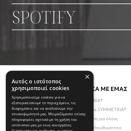
SPOTIFY
×
Αυτός ο ιστότοπος
χρησιμοποιεί cookies
ΣΧΕΤΙΚΑ ΜΕ ΕΜΑΣ
Χρησιμοποιούμε cookies για να
SYMMETRIA®
εξατομικεύσουμε το περιεχόμενο, τις
διαφημίσεις και να αναλύσουμε την
H Εμπειρία SYMMETRIA®
επισκεψιμότητά μας. Μοιραζόμαστε επίσης
πληροφορίες σχετικά με τη χρήση του
Εκπαίδευση για όλους
ιστότοπού μας με τους συνεργάτες
Εταιρική Υπευθυνότητα
διαφήμισης και ανάλυσης, οι οποίοι