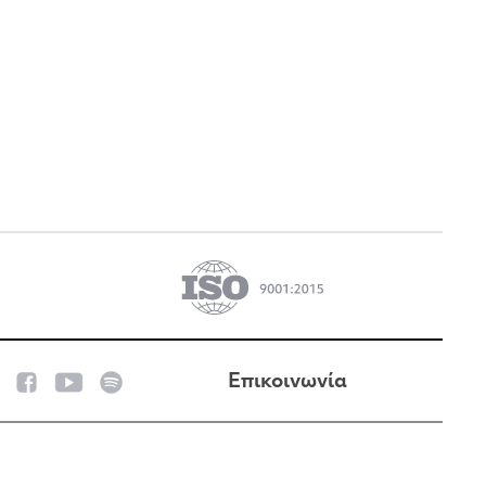
Επικοινωνία
Made with
by
Noetik