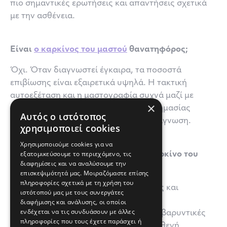
πιο σημαντικές ερωτήσεις και απαντήσεις σχετικά
με την ασθένεια.
Είναι
ο καρκίνος του μαστού
θανατηφόρος;
Όχι. Όταν διαγνωστεί έγκαιρα, τα ποσοστά
επιβίωσης είναι εξαιρετικά υψηλά. Η τακτική
αυτοεξέταση και η μαστογραφία συχνά μαζί με
×
υπερηχογράφημα αποτελεί ζωτικής σημασίας
Αυτός ο ιστότοπος
εξετάσεις για πρόληψη και έγκαιρη διάγνωση.
χρησιμοποιεί cookies
Χρησιμοποιούμε cookies για να
εξατομικεύσουμε το περιεχόμενο, τις
Υπάρχουν νέες θεραπείες για τον καρκίνο του
διαφημίσεις και να αναλύσουμε την
μαστού;
επισκεψιμότητά μας. Μοιραζόμαστε επίσης
πληροφορίες σχετικά με τη χρήση του
Ναι. Νέες φόρμουλες ανοσοθεραπείας και
ιστότοπού μας με τους συνεργάτες
στοχευμένες θεραπείες προσφέρουν
διαφήμισης και ανάλυσης, οι οποίοι
ενδέχεται να τις συνδυάσουν με άλλες
αποτελεσματικότερες και λιγότερο επιβαρυντικές
πληροφορίες που τους έχετε παράσχει ή
λύσεις για την καθημερινότητα του ασθενή.