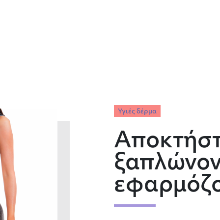
Υγιές δέρμα
Αποκτήστ
ξαπλώνοντ
εφαρμόζο