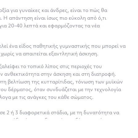
ξία για γυναίκες και άνδρες, είναι το πώς θα
 Η απάντηση είναι ίσως πιο εύκολη από ό,τι
ια 20-40 λεπτά και εφαρμόζοντας τα νέα
λεί ένα είδος παθητικής γυμναστικής που μπορεί να
χωρίς να απαιτείται εξαντλητική άσκηση.
λείφει το τοπικό λίπος στις περιοχές του
 ανθεκτικότητα στην άσκηση και στη διατροφή.
στη βελτίωση της κυτταρίτιδας, τόνωση των μυϊκών
ου δέρματος, όταν συνδυάζεται με την τεχνολογία
λογα με τις ανάγκες του κάθε σώματος.
σε 2 ή 3 διαφορετικά στάδια, με τη δυνατότητα να
α στάδια ή σε συνδυασμό μεταξύ τους, σύμφωνα