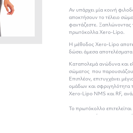
Αν υπάρχει μία κοινή φιλοδο
αποκτήσουν το τέλειο σώμα.
φαντάζεστε. Ξαπλώνοντας γ
πρωτόκολλα Xero-Lipo.
Η μέθοδος Xero-Lipo αποτε
δώσει άμεσα αποτελέσματα 
Καταπολεμά ανώδυνα και εξα
σώματος που παρουσιάζουν
Επιπλέον, επιτυγχάνει μέγι
ομάδων και σφριγηλότητα τ
Xero-Lipo NMS και RF, ανά
Το πρωτόκολλο επιτελείται 
εφαρμοστούν ως μεμονωμέν
την κρίση του ιατρού.