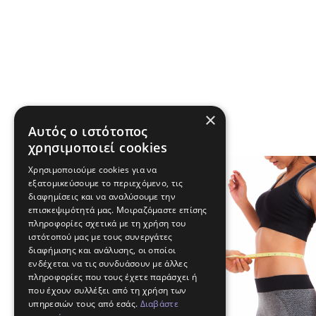
×
Αυτός ο ιστότοπος
χρησιμοποιεί cookies
Χρησιμοποιούμε cookies για να
εξατομικεύσουμε το περιεχόμενο, τις
διαφημίσεις και να αναλύσουμε την
επισκεψιμότητά μας. Μοιραζόμαστε επίσης
πληροφορίες σχετικά με τη χρήση του
ιστότοπού μας με τους συνεργάτες
διαφήμισης και ανάλυσης, οι οποίοι
ενδέχεται να τις συνδυάσουν με άλλες
πληροφορίες που τους έχετε παράσχει ή
που έχουν συλλέξει από τη χρήση των
υπηρεσιών τους από εσάς.
Διαβάστε