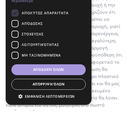
περισσότερα
διαφορετικών θεραπειών στην ίδια περιοχή ή την
ίδια χρονική στιγμή. Ορισμένοι υποστηρίζουν ότι
ΑΠΟΛΎΤΩΣ ΑΠΑΡΑΊΤΗΤΑ
μόνον ένας τύπος εμφυτεύματος θα πρέπει να
ΑΠΌΔΟΣΗΣ
χρησιμοποιείται σε μια συγκεκριμένη περιοχή, γιατί
ΣΤΌΧΕΥΣΗΣ
σε περίπτωση που προκληθεί κάποια παρενέργεια,
η πιθανότητα ορθής διάγνωσης είναι μεγαλύτερη.
ΛΕΙΤΟΥΡΓΙΚΌΤΗΤΑΣ
Για κάποιους άλλους η ταυτόχρονη εφαρμογή
ΜΗ ΤΑΞΙΝΟΜΗΜΈΝΑ
θεραπειών είναι αποδεκτή, υπό την προϋπόθεση ότι
κάθε ενέσιμο υλικό εφαρμόζεται σε διαφορετικό το
ΑΠΟΔΟΧΉ ΌΛΩΝ
στρώμα του δέρματος. Σε κάθε περίπτωση θα
πρέπει να συμβουλευτούμε έναν έμπειρο πλαστικό
χειρουργό, ο οποίος θα μας κατατοπίσει και θα μας
ΑΠΌΡΡΙΨΗ ΌΛΩΝ
βοηθήσει στη σωστή επιλογή. Το εξειδικευμένο
ΕΜΦΆΝΙΣΗ ΛΕΠΤΟΜΕΡΕΙΏΝ
επιστημονικό προσωπικό της Symmetria θα λύσει
κάθε απορία και θα σας βοηθήσει στο σωστό
συνδυασμό θεραπειών.