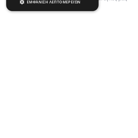
ΕΜΦΆΝΙΣΗ ΛΕΠΤΟΜΕΡΕΙΏΝ
σε βιταμίνη D.
Σας αρέσει το
περιεχόμενο μας;