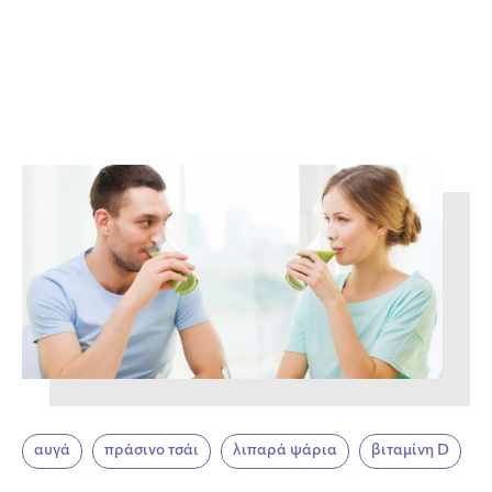
αυγά
πράσινο τσάι
λιπαρά ψάρια
βιταμίνη D