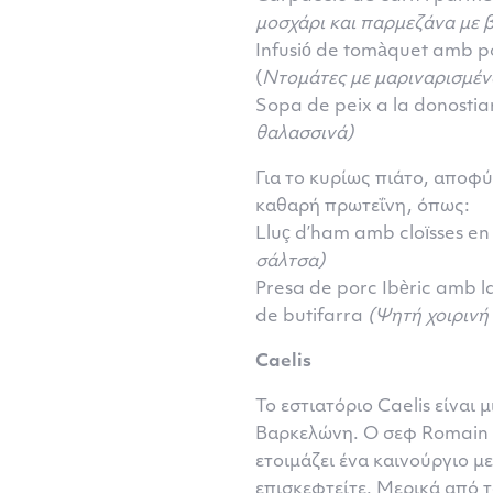
μοσχάρι και παρμεζάνα με 
Infusió de tomàquet amb po
(
Ντομάτες με μαριναρισμέν
Sopa de peix a la donostia
θαλασσινά)
Για το κυρίως πιάτο, αποφύ
καθαρή πρωτεΐνη, όπως:
Lluç d’ham amb cloïsses en
σάλτσα)
Presa de porc Ibèric amb l
de butifarra
(Ψητή χοιριν
Caelis
Το εστιατόριο Caelis είναι
Βαρκελώνη. Ο σεφ Romain Fo
ετοιμάζει ένα καινούργιο με
επισκεφτείτε. Μερικά από τ