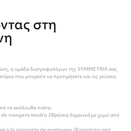
οντας στη
νη
λώνη, η ομάδα διατροφολόγων της SYMMETRIA σας
τιατόρια που μπορείτε να προτιμήσετε και τις γεύσεις
 από τα ακόλουθα πιάτα:
c de mongeta tendra
(Φρέσκα λαχανικά με χυμό από
sà a la vinagreta de mostassan
(Καρπάτσιο από