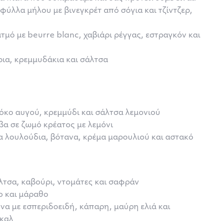
φύλλα μήλου με βινεγκρέτ από σόγια και τζίντζερ,
μό με beurre blanc, χαβιάρι ρέγγας, εστραγκόν και
ρια, κρεμμυδάκια και σάλτσα
όκο αυγού, κρεμμύδι και σάλτσα λεμονιού
βα σε ζωμό κρέατος με λεμόνι
 λουλούδια, βότανα, κρέμα μαρουλιού και αστακό
λτσα, καβούρι, ντομάτες και σαφράν
ο και μάραθο
να με εσπεριδοειδή, κάπαρη, μαύρη ελιά και
γκαλ