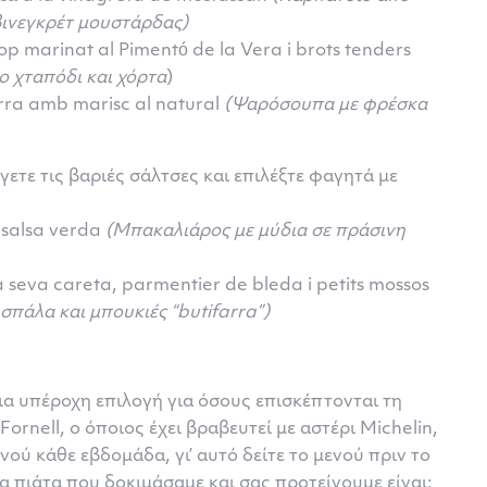
βινεγκρέτ μουστάρδας)
p marinat al Pimentó de la Vera i brots tenders
ο χταπόδι και χόρτα
)
rra amb marisc al natural
(Ψαρόσουπα με φρέσκα
γετε τις βαριές σάλτσες και επιλέξτε φαγητά με
 salsa verda
(Μπακαλιάρος με μύδια σε πράσινη
a seva careta, parmentier de bleda i petits mossos
ή σπάλα
και
μπουκιές
“butifarra”)
 μια υπέροχη επιλογή για όσους επισκέπτονται τη
rnell, ο όποιος έχει βραβευτεί με αστέρι Michelin,
νού κάθε εβδομάδα, γι’ αυτό δείτε το μενού πριν το
α πιάτα που δοκιμάσαμε και σας προτείνουμε είναι: