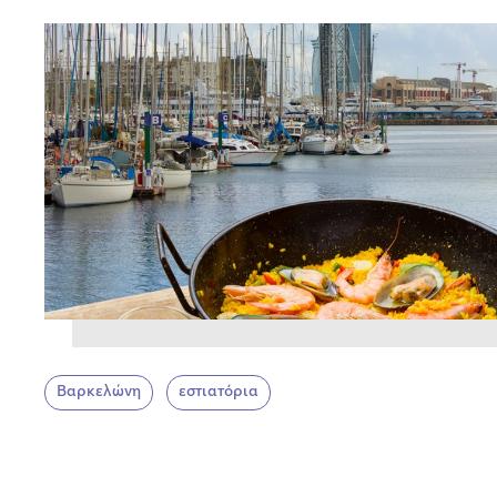
Βαρκελώνη
εστιατόρια