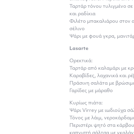
Ταρτάρ τόνου τυλιγμένο σε 
και ραδίκια
Φιλέτο μπακαλιάρου στον ατ
σέλινο
Ψάρι με φουά γκρα, μανιτά
Lasarte
Ορεκτικά:
Ταρτάρ από καλαμάρι με κρ
Καραβίδες, λαχανικά και ρέ
Πράσινη σαλάτα με βρώσιμα
Γαρίδες με μάραθο
Κυρίως πιάτα:
Ψάρι Virrey με ιωδιούχα σά
Τόνος με λάιμ, νεροκάρδαμ
Περιστέρι ψητό στα κάρβου
καπνιστή σάλτσα με γκαλά