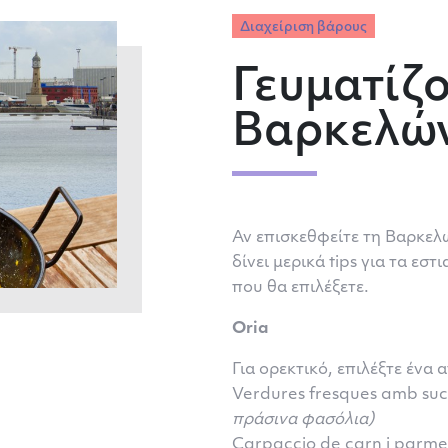
Διαχείριση βάρους
Γευματίζ
Βαρκελώ
Αν επισκεθφείτε τη Βαρκε
δίνει μερικά tips για τα εσ
που θα επιλέξετε.
Oria
Για ορεκτικό, επιλέξτε ένα
Verdures fresques amb su
πράσινα φασόλια)
Carpaccio de carn i parme