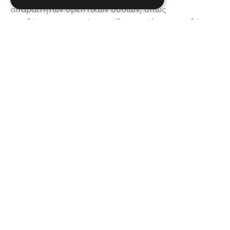
απαραίτητων θρεπτικών ουσιών, όπως
ψευδάργυρο, μαγνήσιο, σίδηρο, κάλιο και ασβέστιο.
Σας αρέσει το
περιεχόμενο μας;