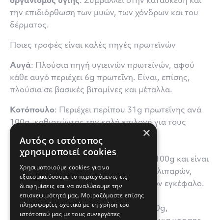
οργανισμός υγιής
. Συμβάλλει στην κατασκευή και
την επιδιόρθωση των μυών, των χόνδρων και του
δέρματος.
Ποιες τροφές είναι καλές πηγές πρωτεϊνών
Αυγά
: Πλούσια πηγή υγιεινών πρωτεϊνών, αφού
κάθε αυγό περιέχει 6g πρωτεΐνη. Είναι, επίσης,
πλούσια σε βασικές βιταμίνες και μέταλλα.
Κοτόπουλο
: Περιέχει περίπου 31g πρωτεΐνης ανά
100g, καθιστώντας την καλή επιλογή για τους
×
καταναλωτές κρέατος.
Αυτός ο ιστότοπος
χρησιμοποιεί cookies
Σολομός
: Περιέχει 20g πρωτεΐνη ανά 100g και είναι
Χρησιμοποιούμε cookies για να
μεγάλη πηγή καλών λιπαρών ωμέγα-3 λιπαρών,
εξατομικεύσουμε το περιεχόμενο, τις
θρεπτικά συστατικά απαραίτητα για τον εγκέφαλο.
διαφημίσεις και να αναλύσουμε την
επισκεψιμότητά μας. Μοιραζόμαστε επίσης
πληροφορίες σχετικά με τη χρήση του
Τόφου
: Περιέχει 8g πρωτεΐνης ανά 100g,
ιστότοπού μας με τους συνεργάτες