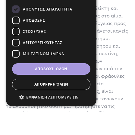
Φράουλες:
έχουν χαμηλό γλυκαιμικό δείκτη και
ΑΠΟΛΎΤΩΣ ΑΠΑΡΑΊΤΗΤΑ
απελευθερώνουν αργά τα σάκχαρά τους στο αίμα.
ΑΠΌΔΟΣΗΣ
Αυτό οδηγεί σε σταθερή παραγωγή ενέργειας προς
ΣΤΌΧΕΥΣΗΣ
τον οργανισμό, με αποτέλεσμα να αισθάνεται κανείς
χορτάτος για μεγαλύτερο χρονικό διάστημα.
ΛΕΙΤΟΥΡΓΙΚΌΤΗΤΑΣ
Περιέχουν επίσης μικρές ποσότητες σιδήρου και
ΜΗ ΤΑΞΙΝΟΜΗΜΈΝΑ
μεγάλες ποσότητες από την φυτική ίνα πεκτίνη,
που βοηθά στην ελάττωση των επιπέδων
ΑΠΟΔΟΧΉ ΌΛΩΝ
χοληστερόλης και στην αποβολή τοξινών από τον
οργανισμό. Μελέτες έχουν δείξει πως οι φράουλες
κάνουν καλό και στην καρδιολογική υγεία
ΑΠΌΡΡΙΨΗ ΌΛΩΝ
διεγείροντας τα επίπεδα φολικού οξέος, είναι
ΕΜΦΆΝΙΣΗ ΛΕΠΤΟΜΕΡΕΙΏΝ
πλούσιες σε αντιοξειδωτικές ουσίες και τονώνουν
το ανοσοποιητικό σύστημα. Προτιμήστε να τις
καταναλώνετε σκέτες, χωρίς προσθήκη ζάχαρης.