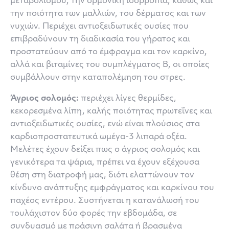
μεταβολισμού, την ορμονική ισορροπία, καθώς και
την ποιότητα των μαλλιών, του δέρματος και των
νυχιών. Περιέχει αντιοξειδωτικές ουσίες που
επιβραδύνουν τη διαδικασία του γήρατος και
προστατεύουν από το έμφραγμα και τον καρκίνο,
αλλά και βιταμίνες του συμπλέγματος Β, οι οποίες
συμβάλλουν στην καταπολέμηση του στρες.
Άγριος σολομός:
περιέχει λίγες θερμίδες,
κεκορεσμένα λίπη, καλής ποιότητας πρωτεΐνες και
αντιοξειδωτικές ουσίες, ενώ είναι πλούσιος στα
καρδιοπροστατευτικά ωμέγα-3 λιπαρά οξέα.
Μελέτες έχουν δείξει πως ο άγριος σολομός και
γενικότερα τα ψάρια, πρέπει να έχουν εξέχουσα
θέση στη διατροφή μας, διότι ελαττώνουν τον
κίνδυνο ανάπτυξης εμφράγματος και καρκίνου του
παχέος εντέρου. Συστήνεται η κατανάλωσή του
τουλάχιστον δύο φορές την εβδομάδα, σε
συνδυασμό με πράσινη σαλάτα ή βρασμένα