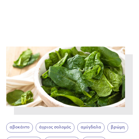
αβοκάντο
άγριος σολομός
αμύγδαλα
βρώμη