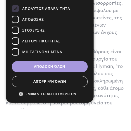
διατροφή, το στρες και οι ορμονικές ανισορροπίες.
ΑΠΟΛΎΤΩΣ ΑΠΑΡΑΊΤΗΤΑ
Τονίζει τη σημασία της θρέψης του εγκεφάλου με
τροφές υψηλής περιεκτικότητας σε πρωτεΐνες, της
ΑΠΌΔΟΣΗΣ
μείωσης της κατανάλωσης επεξεργασμένων
ΣΤΌΧΕΥΣΗΣ
τροφίμων, της διαχείρισης των επιπέδων άγχους
και της εξασφάλισης επαρκούς ύπνου.
ΛΕΙΤΟΥΡΓΙΚΌΤΗΤΑΣ
ΜΗ ΤΑΞΙΝΟΜΗΜΈΝΑ
Η διατήρηση, επομένως, ενός υγιούς βάρους είναι
ζωτικής σημασίας για τη βέλτιστη λειτουργία του
ΑΠΟΔΟΧΉ ΌΛΩΝ
εγκεφάλου. Όπως υποστηρίζει ο Mark Hyman, "το
βάρος σας και η λειτουργία του εγκεφάλου σας
συνδέονται στενά". Υιοθετώντας μια ολοκληρωμένη
ΑΠΌΡΡΙΨΗ ΌΛΩΝ
προσέγγιση στη διαχείριση του βάρους, κάθε άτομο
ΕΜΦΆΝΙΣΗ ΛΕΠΤΟΜΕΡΕΙΏΝ
μπορεί να ενισχύσει τις γνωστικές του ικανότητες
και να συμβάλει στη μακροπρόθεσμη υγεία του
εγκεφάλου του.