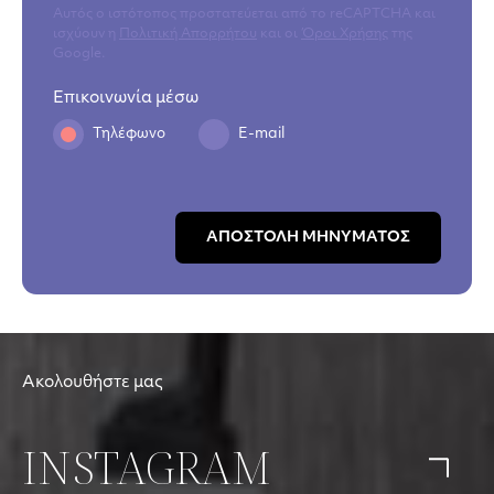
Αυτός ο ιστότοπος προστατεύεται από το reCAPTCHA και
ισχύουν η
Πολιτική Απορρήτου
και οι
Όροι Χρήσης
της
Google.
Επικοινωνία μέσω
Τηλέφωνο
E-mail
ΑΠΟΣΤΟΛΗ ΜΗΝΥΜΑΤΟΣ
Ακολουθήστε μας
INSTAGRAM