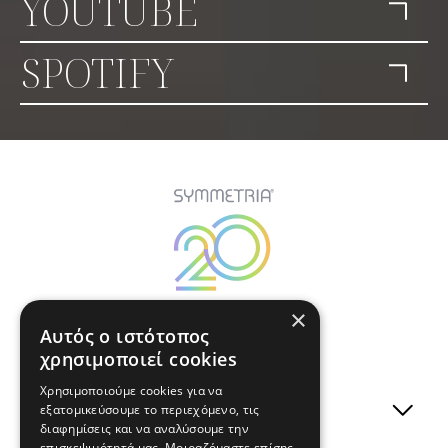
YOUTUBE
SPOTIFY
×
Αυτός ο ιστότοπος
χρησιμοποιεί cookies
Χρησιμοποιούμε cookies για να
ΣΧΕΤΙΚΑ ΜΕ ΕΜΑΣ
εξατομικεύσουμε το περιεχόμενο, τις
διαφημίσεις και να αναλύσουμε την
επισκεψιμότητά μας. Μοιραζόμαστε επίσης