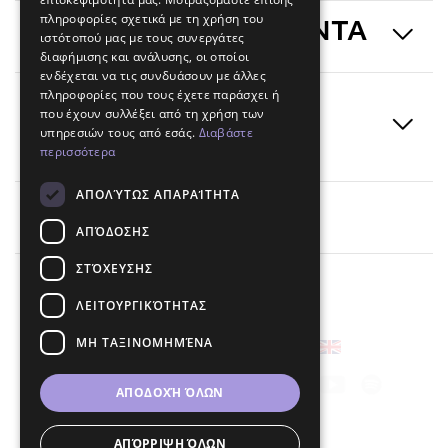
πληροφορίες σχετικά με τη χρήση του
ΥΠΗΡΕΣΙΕΣ & ΠΡΟΙΟΝΤΑ
ιστότοπού μας με τους συνεργάτες
διαφήμισης και ανάλυσης, οι οποίοι
ενδέχεται να τις συνδυάσουν με άλλες
πληροφορίες που τους έχετε παράσχει ή
ΕΝΗΜΕΡΩΣΕΙΣ &
που έχουν συλλέξει από τη χρήση των
υπηρεσιών τους από εσάς.
Διαβάστε
ΕΙΔΗΣΕΙΣ
περισσότερα
ΑΠΟΛΎΤΩΣ ΑΠΑΡΑΊΤΗΤΑ
Επικοινωνία
ΑΠΌΔΟΣΗΣ
ΣΤΌΧΕΥΣΗΣ
ΛΕΙΤΟΥΡΓΙΚΌΤΗΤΑΣ
ΜΗ ΤΑΞΙΝΟΜΗΜΈΝΑ
Επιλέξτε γλώσσα
Ακολουθήστε μας
ΑΠΟΔΟΧΉ ΌΛΩΝ
ΑΠΌΡΡΙΨΗ ΌΛΩΝ