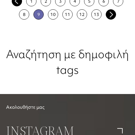
1
2
3
4
5
6
7
8
9
10
11
12
13
Αναζήτηση με δημοφιλή
tags
Ακολουθήστε μας
INSTAGRAM