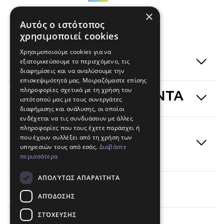
×
Αυτός ο ιστότοπος
χρησιμοποιεί cookies
Χρησιμοποιούμε cookies για να
ΣΧΕΤΙΚΑ ΜΕ ΕΜΑΣ
εξατομικεύσουμε το περιεχόμενο, τις
διαφημίσεις και να αναλύσουμε την
επισκεψιμότητά μας. Μοιραζόμαστε επίσης
πληροφορίες σχετικά με τη χρήση του
ΥΠΗΡΕΣΙΕΣ & ΠΡΟΙΟΝΤΑ
ιστότοπού μας με τους συνεργάτες
διαφήμισης και ανάλυσης, οι οποίοι
ενδέχεται να τις συνδυάσουν με άλλες
πληροφορίες που τους έχετε παράσχει ή
ΕΝΗΜΕΡΩΣΕΙΣ &
που έχουν συλλέξει από τη χρήση των
υπηρεσιών τους από εσάς.
Διαβάστε
ΕΙΔΗΣΕΙΣ
περισσότερα
ΑΠΟΛΎΤΩΣ ΑΠΑΡΑΊΤΗΤΑ
Επικοινωνία
ΑΠΌΔΟΣΗΣ
ΣΤΌΧΕΥΣΗΣ