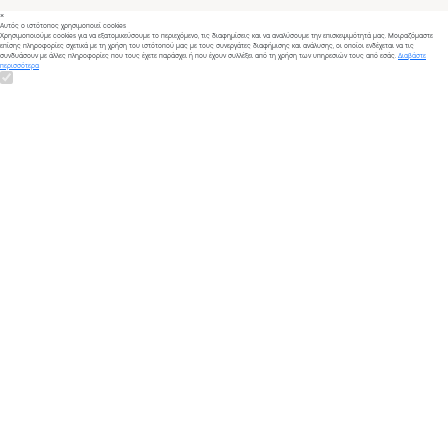
×
Αυτός ο ιστότοπος χρησιμοποιεί cookies
Χρησιμοποιούμε cookies για να εξατομικεύσουμε το περιεχόμενο, τις διαφημίσεις και να αναλύσουμε την επισκεψιμότητά μας. Μοιραζόμαστε
επίσης πληροφορίες σχετικά με τη χρήση του ιστότοπού μας με τους συνεργάτες διαφήμισης και ανάλυσης, οι οποίοι ενδέχεται να τις
συνδυάσουν με άλλες πληροφορίες που τους έχετε παράσχει ή που έχουν συλλέξει από τη χρήση των υπηρεσιών τους από εσάς.
Διαβάστε
περισσότερα