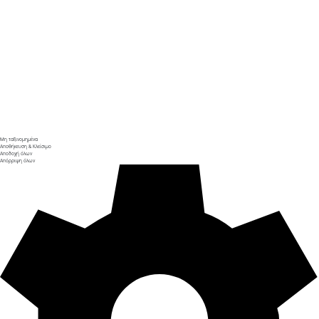
Μη ταξινομημένα
Αποθήκευση & Κλείσιμο
Αποδοχή όλων
Απόρριψη όλων