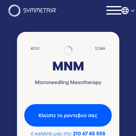
#203
ΣΏΜΑ
MNM
Microneedling Mesotherapy
Kλείστε το ραντεβού σας
210 67 45 555
ή καλέστε μας στο