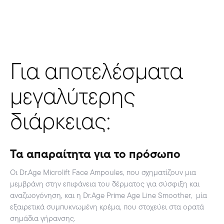
Για αποτελέσματα
μεγαλύτερης
διάρκειας:
Τα απαραίτητα για το πρόσωπο
Οι Dr.Age Microlift Face Ampoules, που σχηματίζουν μια
μεμβράνη στην επιφάνεια του δέρματος για σύσφιξη και
αναζωογόνηση, και η Dr.Age Prime Age Line Smoother, μία
εξαιρετικά συμπυκνωμένη κρέμα, που στοχεύει στα ορατά
σημάδια γήρανσης.