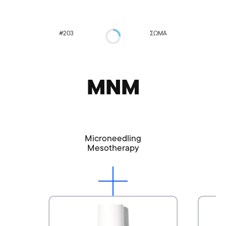
#203
ΣΏΜΑ
MNM
Microneedling
Mesotherapy
Dr.Age Microlift Face Ampoules