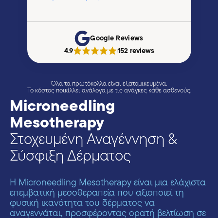
Google Reviews
4.9
152 reviews
|
Όλα τα πρωτόκολλα είναι εξατομικευμένα.
Το κόστος ποικίλλει ανάλογα με τις ανάγκες κάθε ασθενούς.
Microneedling
Mesotherapy
Στοχευμένη Αναγέννηση &
Σύσφιξη Δέρματος
Η Microneedling Mesotherapy είναι μια ελάχιστα
επεμβατική μεσοθεραπεία που αξιοποιεί τη
φυσική ικανότητα του δέρματος να
αναγεννάται, προσφέροντας ορατή βελτίωση σε