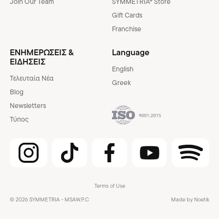
Join Our Team
SYMMETRIA® Store
Gift Cards
Franchise
ΕΝΗΜΕΡΩΣΕΙΣ &
Language
ΕΙΔΗΣΕΙΣ
English
Τελευταία Νέα
Greek
Blog
Newsletters
Τύπος
Terms of Use
© 2026 SYMMETRIA - MSAW.P.C
Made by Noetik