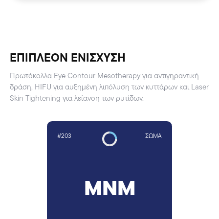
ΕΠΙΠΛΕΟΝ ΕΝΙΣΧΥΣΗ
Πρωτόκολλα Eye Contour Mesotherapy για αντιγηραντική
δράση, HIFU για αυξημένη λιπόλυση των κυττάρων και Laser
Skin Tightening για λείανση των ρυτίδων.
#203
ΣΏΜΑ
MNM