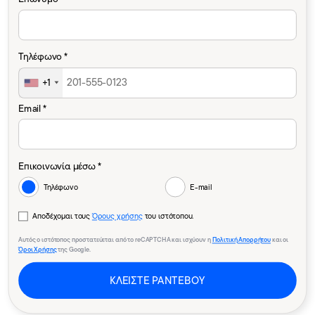
Τηλέφωνο *
+1
Email *
Επικοινωνία μέσω *
Τηλέφωνο
E-mail
Αποδέχομαι τους
Όρους χρήσης
του ιστότοπου.
Αυτός ο ιστότοπος προστατεύεται από το reCAPTCHA και ισχύουν η
Πολιτική Απορρήτου
και οι
Όροι Χρήσης
της Google.
ΚΛΕΙΣΤΕ ΡΑΝΤΕΒΟΥ