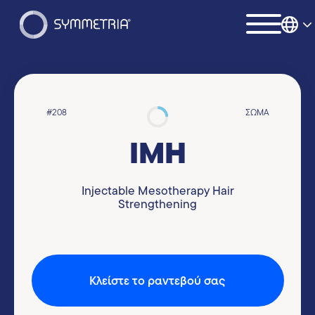
#208
ΣΏΜΑ
IMH
Injectable Mesotherapy Hair
Strengthening
Kλείστε το ραντεβού σας