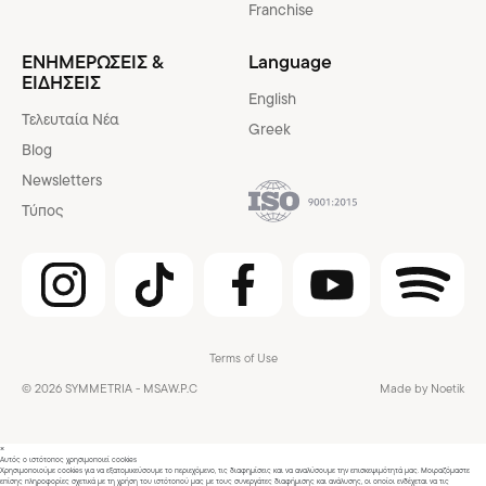
Franchise
ΕΝΗΜΕΡΩΣΕΙΣ &
Language
ΕΙΔΗΣΕΙΣ
English
Τελευταία Νέα
Greek
Blog
Newsletters
Τύπος
Terms of Use
© 2026 SYMMETRIA - MSAW.P.C
Made by Noetik
×
Αυτός ο ιστότοπος χρησιμοποιεί cookies
Χρησιμοποιούμε cookies για να εξατομικεύσουμε το περιεχόμενο, τις διαφημίσεις και να αναλύσουμε την επισκεψιμότητά μας. Μοιραζόμαστε
επίσης πληροφορίες σχετικά με τη χρήση του ιστότοπού μας με τους συνεργάτες διαφήμισης και ανάλυσης, οι οποίοι ενδέχεται να τις