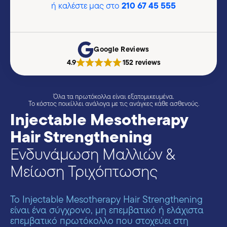
210 67 45 555
ή καλέστε μας στο
Google Reviews
4.9
152 reviews
|
Όλα τα πρωτόκολλα είναι εξατομικευμένα.
Το κόστος ποικίλλει ανάλογα με τις ανάγκες κάθε ασθενούς.
Injectable Mesotherapy
Hair Strengthening
Ενδυνάμωση Μαλλιών &
Μείωση Τριχόπτωσης
Το Injectable Mesotherapy Hair Strengthening
είναι ένα σύγχρονο, μη επεμβατικό ή ελάχιστα
επεμβατικό πρωτόκολλο που στοχεύει στη