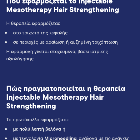
Πού εφαρμόζεται το Injectable
Mesotherapy Hair Strengthening
Η θεραπεία εφαρμόζεται:
στο τριχωτό της κεφαλής
σε περιοχές με αραίωση ή αυξημένη τριχόπτωση
Η εφαρμογή γίνεται στοχευμένα, βάσει ιατρικής
αξιολόγησης.
Πώς πραγματοποιείται η θεραπεία
Injectable Mesotherapy Hair
Strengthening
Το πρωτόκολλο εφαρμόζεται:
με
πολύ λεπτή βελόνα
ή
με τεχνολογία
Microneedling
, ανάλογα με τις ανάγκες