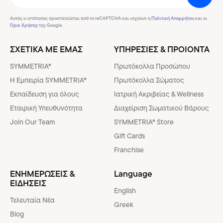
Αυτός ο ιστότοπος προστατεύεται από το reCAPTCHA και ισχύουν η
Πολιτική Απορρήτου
και οι
Όροι Χρήσης
της Google.
ΣΧΕΤΙΚΑ ΜΕ ΕΜΑΣ
ΥΠΗΡΕΣΙΕΣ & ΠΡΟΙΟΝΤΑ
SYMMETRIA®
Πρωτόκολλα Προσώπου
H Εμπειρία SYMMETRIA®
Πρωτόκολλα Σώματος
Εκπαίδευση για όλους
Ιατρική Ακριβείας & Wellness
Εταιρική Υπευθυνότητα
Διαχείριση Σωματικού Βάρους
Join Our Team
SYMMETRIA® Store
Gift Cards
Franchise
ΕΝΗΜΕΡΩΣΕΙΣ &
Language
ΕΙΔΗΣΕΙΣ
English
Τελευταία Νέα
Greek
Blog