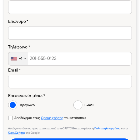
Επώνυμο *
Τηλέφωνο *
+1
Email *
Επικοινωνία μέσω *
Τηλέφωνο
E-mail
Αποδέχομαι τους
Όρους χρήσης
του ιστότοπου.
Αυτός ο ιστότοπος προστατεύεται από το reCAPTCHA και ισχύουν η
Πολιτική Απορρήτου
και οι
Όροι Χρήσης
της Google.