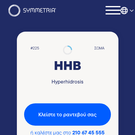
#225
ΣΏΜΑ
HHB
Hyperhidrosis
Kλείστε το ραντεβού σας
210 67 45 555
ή καλέστε μας στο