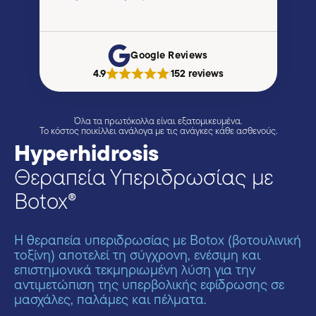
Google Reviews
4.9
152 reviews
|
Όλα τα πρωτόκολλα είναι εξατομικευμένα.
Το κόστος ποικίλλει ανάλογα με τις ανάγκες κάθε ασθενούς.
Hyperhidrosis
Θεραπεία Υπεριδρωσίας με
Botox®
Η θεραπεία υπεριδρωσίας με Botox (βοτουλινική
τοξίνη) αποτελεί τη σύγχρονη, ενέσιμη και
επιστημονικά τεκμηριωμένη λύση για την
αντιμετώπιση της υπερβολικής εφίδρωσης σε
μασχάλες, παλάμες και πέλματα.