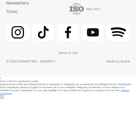
Newsletters
Τύπος
Terms of Use
© 2026 SYMMETRIA - MSAW.P.C
Made by Noetik
×
Αυτός ο ιστότοπος χρησιμοποιεί cookies
Χρησιμοποιούμε cookies για να εξατομικεύσουμε το περιεχόμενο, τις διαφημίσεις και να αναλύσουμε την επισκεψιμότητά μας. Μοιραζόμαστε
επίσης πληροφορίες σχετικά με τη χρήση του ιστότοπού μας με τους συνεργάτες διαφήμισης και ανάλυσης, οι οποίοι ενδέχεται να τις
συνδυάσουν με άλλες πληροφορίες που τους έχετε παράσχει ή που έχουν συλλέξει από τη χρήση των υπηρεσιών τους από εσάς.
Διαβάστε
περισσότερα