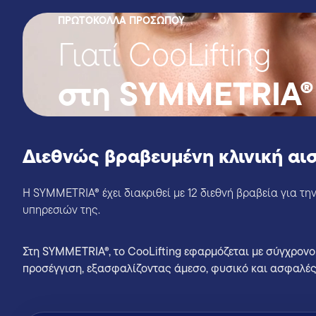
ΠΡΩΤΟΚΟΛΛΑ ΠΡΟΣΩΠΟΥ
Γιατί CooLifting
στη SYMMETRIA®
Διεθνώς βραβευμένη κλινική αι
Η SYMMETRIA® έχει διακριθεί με 12 διεθνή βραβεία για την
υπηρεσιών της.
Στη SYMMETRIA®, το CooLifting εφαρμόζεται με σύγχρονο
προσέγγιση, εξασφαλίζοντας άμεσο, φυσικό και ασφαλές