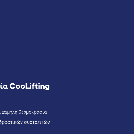
ία CooLifting
ι χαμηλή θερμοκρασία
 δραστικών συστατικών