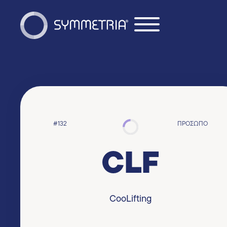
#132
ΠΡΌΣΩΠΟ
CLF
CooLifting