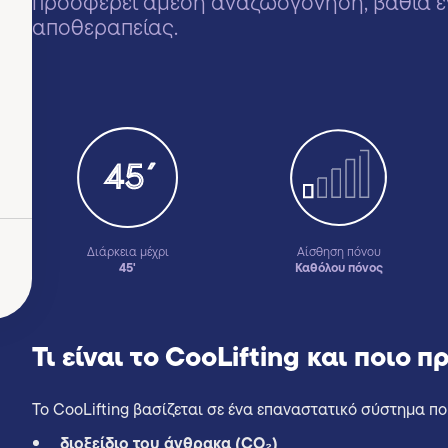
προσφέρει άμεση αναζωογόνηση, βαθιά ε
αποθεραπείας.
Διάρκεια μέχρι
Αίσθηση πόνου
45'
Καθόλου πόνος
Τι είναι το CooLifting και ποιο 
Το CooLifting βασίζεται σε ένα επαναστατικό σύστημα που
διοξείδιο του άνθρακα (CO₂)