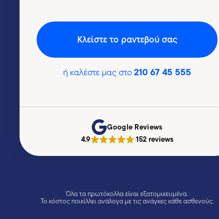
Kλείστε το ραντεβού σας
210 67 45 555
ή καλέστε μας στο
Google Reviews
4.9
152 reviews
|
Όλα τα πρωτόκολλα είναι εξατομικευμένα.
Το κόστος ποικίλλει ανάλογα με τις ανάγκες κάθε ασθενούς.