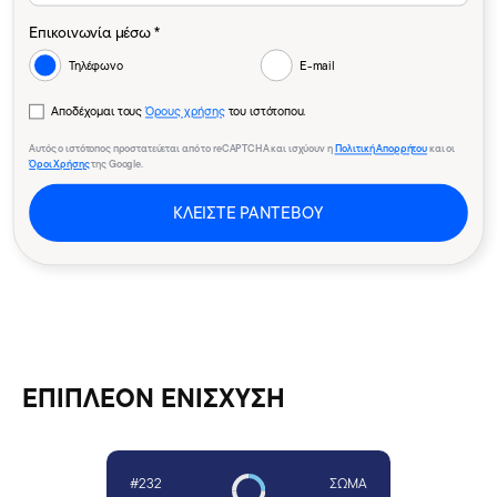
Επικοινωνία μέσω *
Τηλέφωνο
E-mail
Αποδέχομαι τους
Όρους χρήσης
του ιστότοπου.
Αυτός ο ιστότοπος προστατεύεται από το reCAPTCHA και ισχύουν η
Πολιτική Απορρήτου
και οι
Όροι Χρήσης
της Google.
ΚΛΕΙΣΤΕ ΡΑΝΤΕΒΟΥ
ΕΠΙΠΛΕΟΝ ΕΝΙΣΧΥΣΗ
#232
ΣΏΜΑ