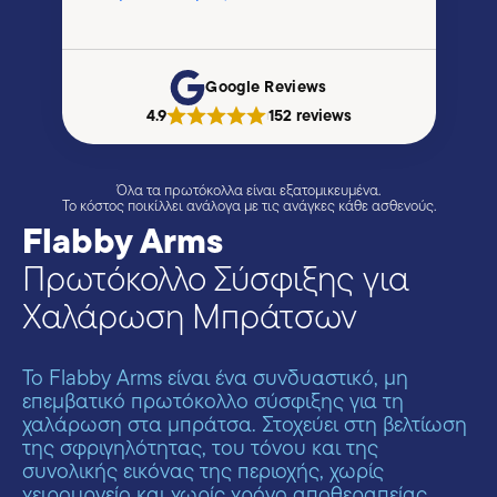
Google Reviews
4.9
152 reviews
|
Όλα τα πρωτόκολλα είναι εξατομικευμένα.
Το κόστος ποικίλλει ανάλογα με τις ανάγκες κάθε ασθενούς.
Flabby Arms
Πρωτόκολλο Σύσφιξης για
Χαλάρωση Μπράτσων
Το Flabby Arms είναι ένα συνδυαστικό, μη
επεμβατικό πρωτόκολλο σύσφιξης για τη
χαλάρωση στα μπράτσα. Στοχεύει στη βελτίωση
της σφριγηλότητας, του τόνου και της
συνολικής εικόνας της περιοχής, χωρίς
χειρουργείο και χωρίς χρόνο αποθεραπείας.