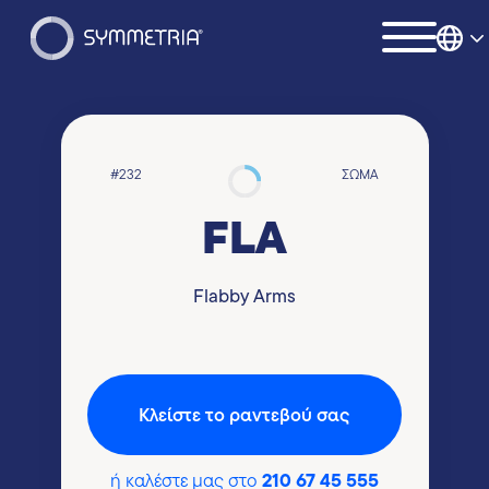
#232
ΣΏΜΑ
FLA
Flabby Arms
Kλείστε το ραντεβού σας
210 67 45 555
ή καλέστε μας στο