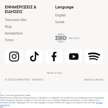
ΕΝΗΜΕΡΩΣΕΙΣ &
Language
ΕΙΔΗΣΕΙΣ
English
Τελευταία Νέα
Greek
Blog
Newsletters
Τύπος
Terms of Use
© 2026 SYMMETRIA - MSAW.P.C
Made by Noetik
×
Αυτός ο ιστότοπος χρησιμοποιεί cookies
Χρησιμοποιούμε cookies για να εξατομικεύσουμε το περιεχόμενο, τις διαφημίσεις και να αναλύσουμε την επισκεψιμότητά μας. Μοιραζόμαστε
επίσης πληροφορίες σχετικά με τη χρήση του ιστότοπού μας με τους συνεργάτες διαφήμισης και ανάλυσης, οι οποίοι ενδέχεται να τις
συνδυάσουν με άλλες πληροφορίες που τους έχετε παράσχει ή που έχουν συλλέξει από τη χρήση των υπηρεσιών τους από εσάς.
Διαβάστε
περισσότερα